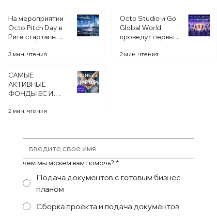
Налоги в Испании: Autónomo. Как
На мероприятии
Octo Studio и Go
платить меньше даже со второго
Octo Pitch Day в
Global World
года?
Риге стартапы
проведут первый
борются за
Octo Pitch Day в
3 мин. чтения
2 мин. чтения
инвестиции в
2026 году в Риге.
размере более
1,2 миллиона
САМЫЕ
долларов.
АКТИВНЫЕ
ФОНДЫ ЕС И
ИСПАНИИ В 2025
2 мин. чтения
ГОДУ
Свяжитесь с нами
чем мы можем вам помочь?
*
Подача документов с готовым бизнес-
планом
Сборка проекта и подача документов