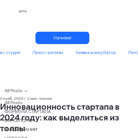
OCTO
Начнем!
ес студия
Пресс-релизы
Заявка в инкубатор
Рел
All Posts
2 нояб. 2024 г.
2 мин. чтения
All Posts
Инновационность стартапа в
ФОРМУЛА СТАРТАПА
2024 году: как выделиться из
БАРСЕЛОНА
толпы
ВНЖ ИСПАНИИ